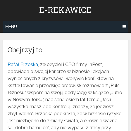
Skip
E-REKAWICE
to
content
MENU
Obejrzyj to
Rafał Brzoska
, założyciel i CEO firmy InPost,
opowiada o swojej karierze w biznesie, lekcjach
wyniesionych z kryzysów i wpływie konfliktów na
kształtowanie przedsiębiorców. W rozmowie z „Puls
Biznesu” wspomina swoją dedykację w książce „Jutro
w Nowym Jorku”, napisaną osiem lat temu: „Jeśli
wszystko masz pod kontrolą, znaczy, że jedziesz
zbyt wolno”. Brzoska podkreśla, że w biznesie ryzyko
jest niezbędne do zmiany świata, ale równie ważne
są „dobre hamulce”, aby nie wypaść z trasy przy