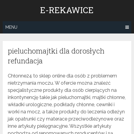
Skip
E-REKAWICE
to
content
MENU
pieluchomajtki dla dorosłych
refundacja
Chłonne24 to sklep online dla osób z problemem
nietrzymania moczu. W ofercie można znaleźć
specjalistyczne produkty dla osób cierpiących na
inkontynencję takie jak pieluchomajtki, majtki chłonne,
wkładki urologiczne, podkłady chłonne, cewniki i
worki na mocz, a także produkty do leczenia odleżyn
jak opatrunki czy materace przeciwodleżynowe oraz
inne artykuły pielęgnacyjne. Wszystkie artykuły
pochodzą od renomowanych producentów i są