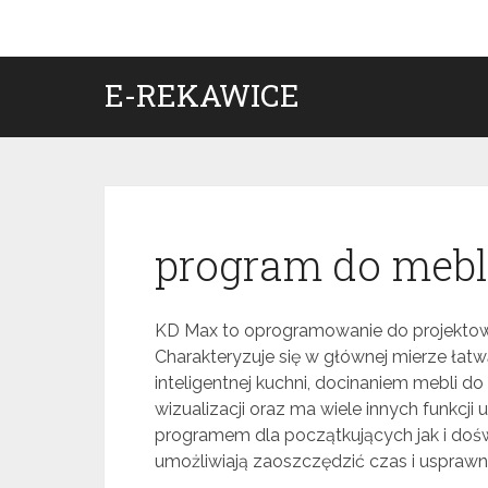
Skip
to
content
E-REKAWICE
program do mebl
KD Max to oprogramowanie do projektowan
Charakteryzuje się w głównej mierze łat
inteligentnej kuchni, docinaniem mebli d
wizualizacji oraz ma wiele innych funkcji
programem dla początkujących jak i doś
umożliwiają zaoszczędzić czas i usprawni