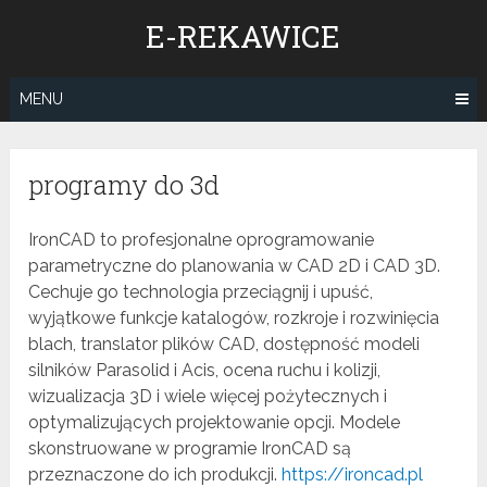
Skip
E-REKAWICE
to
content
MENU
programy do 3d
IronCAD to profesjonalne oprogramowanie
parametryczne do planowania w CAD 2D i CAD 3D.
Cechuje go technologia przeciągnij i upuść,
wyjątkowe funkcje katalogów, rozkroje i rozwinięcia
blach, translator plików CAD, dostępność modeli
silników Parasolid i Acis, ocena ruchu i kolizji,
wizualizacja 3D i wiele więcej pożytecznych i
optymalizujących projektowanie opcji. Modele
skonstruowane w programie IronCAD są
przeznaczone do ich produkcji.
https://ironcad.pl