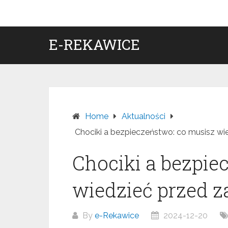
Skip
to
content
E-REKAWICE
Home
Aktualności
Chociki a bezpieczeństwo: co musisz w
Chociki a bezpie
wiedzieć przed 
By
e-Rekawice
2024-12-20