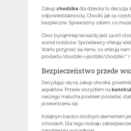
Zakup
chodzika
dla dziecka to decyzja,
odpowiedzialnością. Chociki, jak są czę
bezpieczne. Sprawdźmy zatem, co musisz
Choc bynajmniej nie każdy jest za ich st
wśród rodziców. Sprzedawcy oferują wie
Warto przyjrzeć się temu, co oferują nam 
produktu/chodziki-i-jezdziki/chodziki/” 
Bezpieczeństwo przede ws
Decydując się na zakup chocika, powinni
aspektów. Przede wszystkim na
konstru
naszego malucha powinien posiadać stabi
przewróceniu się.
Kolejnym bardzo istotnym elementem jes
schodach. Dla tego rodzaju zabezpieczeń 
zapobiegają wypadkowi.