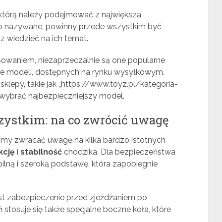
 którą należy podejmować z największa
sto nazywane, powinny przede wszystkim być
 wiedzieć na ich temat.
osowaniem, niezaprzeczalnie są one popularne
le modeli, dostępnych na rynku wysyłkowym.
sklepy, takie jak „https://www.toyz.pl/kategoria-
i wybrać najbezpieczniejszy model.
zystkim: na co zwrócić uwagę
śmy zwracać uwagę na kilka bardzo istotnych
kcję
i
stabilność
chodzika. Dla bezpieczeństwa
lną i szeroką podstawę, która zapobiegnie
t zabezpieczenie przed zjeżdżaniem po
stosuje się także specjalne boczne koła, które