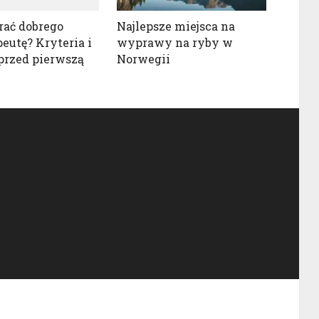
rać dobrego
Najlepsze miejsca na
peutę? Kryteria i
wyprawy na ryby w
przed pierwszą
Norwegii