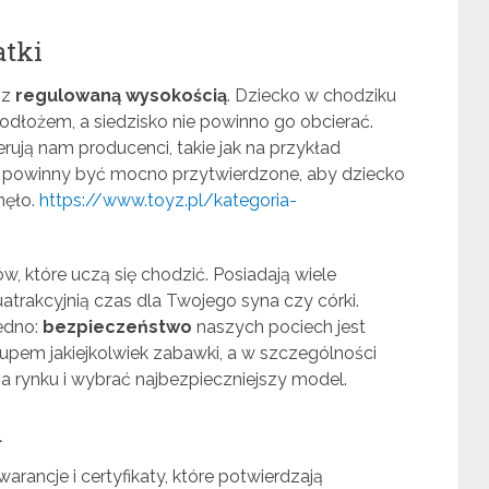
atki
 z
regulowaną wysokością
. Dziecko w chodziku
odłożem, a siedzisko nie powinno go obcierać.
rują nam producenci, takie jak na przykład
ch powinny być mocno przytwierdzone, aby dziecko
nęło.
https://www.toyz.pl/kategoria-
, które uczą się chodzić. Posiadają wiele
atrakcyjnią czas dla Twojego syna czy córki.
jedno:
bezpieczeństwo
naszych pociech jest
kupem jakiejkolwiek zabawki, a w szczególności
a rynku i wybrać najbezpieczniejszy model.
a
rancje i certyfikaty, które potwierdzają