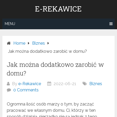
Skip
E-REKAWICE
to
content
MENU
Home
Biznes
Jak można dodatkowo zarobić w domu?
Jak można dodatkowo zarobić w
domu?
By
e-Rekawice
2022-06-21
Biznes
0 Comments
Ogromna ilość osób marzy o tym, by zacząć
pracować we własnym domu. Ci, którzy w ten
sposób działają, nierzadko nie są jednak z tego