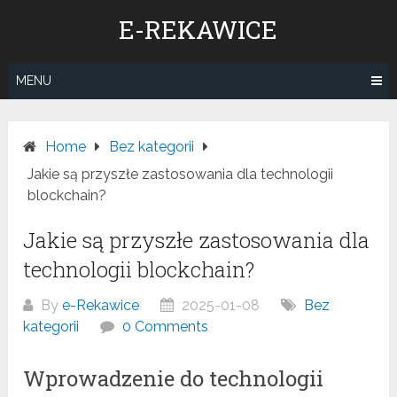
Skip
E-REKAWICE
to
content
MENU
Home
Bez kategorii
Jakie są przyszłe zastosowania dla technologii
blockchain?
Jakie są przyszłe zastosowania dla
technologii blockchain?
By
e-Rekawice
2025-01-08
Bez
kategorii
0 Comments
Wprowadzenie do technologii