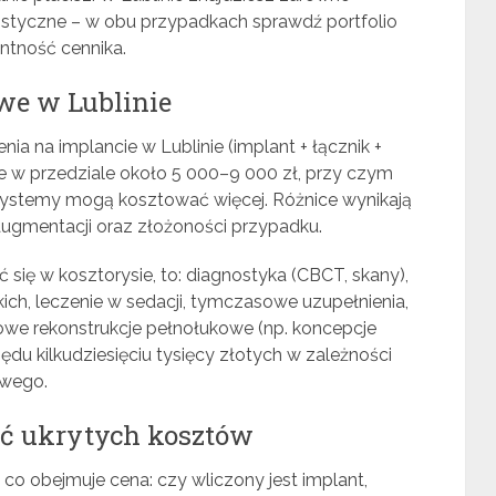
cjalistyczne – w obu przypadkach sprawdź portfolio
ntność cennika.
we w Lublinie
a na implancie w Lublinie (implant + łącznik +
nie w przedziale około 5 000–9 000 zł, przy czym
systemy mogą kosztować więcej. Różnice wynikają
 augmentacji oraz złożoności przypadku.
się w kosztorysie, to: diagnostyka (CBCT, skany),
kich, leczenie w sedacji, tymczasowe uzupełnienia,
owe rekonstrukcje pełnołukowe (np. koncepcje
zędu kilkudziesięciu tysięcy złotych w zależności
owego.
ać ukrytych kosztów
co obejmuje cena: czy wliczony jest implant,