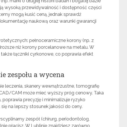
 marki o długiej historii badań i bogatej bazie
ją wysoką przewidywalność i dostępność części
temy mogą kusić ceną, jednak sprawdź
dokumentację naukową oraz warunki gwarancji
rotetycznych: pełnoceramiczne korony (np. z
 droższe niż korony porcelanowe na metalu. W
 także łączniki cyrkonowe, co poprawia efekt
ie zespołu a wycena
e leczenia, skanery wewnątrzustne, tomografię
ie CAD/CAM może mieć wyższy próg cenowy. Taka
a, poprawia precyzję i minimalizuje ryzyko
się na lepszy stosunek jakości do ceny.
cyplinarny zespół (chirurg, periodontolog,
alnie płacisz. W Lublinie znajdziesz zarówno