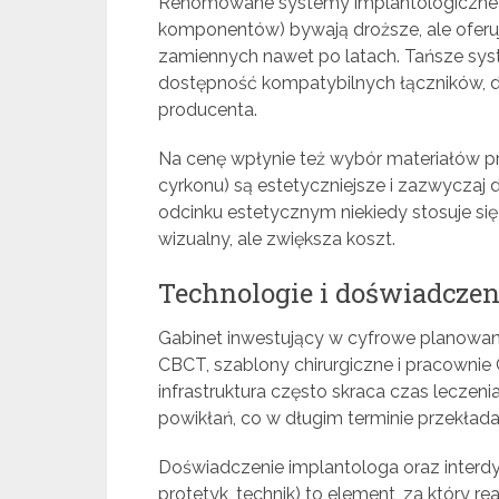
Renomowane systemy implantologiczne (np.
komponentów) bywają droższe, ale oferu
zamiennych nawet po latach. Tańsze sys
dostępność kompatybilnych łączników, 
producenta.
Na cenę wpłynie też wybór materiałów p
cyrkonu) są estetyczniejsze i zazwyczaj
odcinku estetycznym niekiedy stosuje się
wizualny, ale zwiększa koszt.
Technologie i doświadczen
Gabinet inwestujący w cyfrowe planowani
CBCT, szablony chirurgiczne i pracown
infrastruktura często skraca czas leczeni
powikłań, co w długim terminie przekłada 
Doświadczenie implantologa oraz interdys
protetyk, technik) to element, za który re