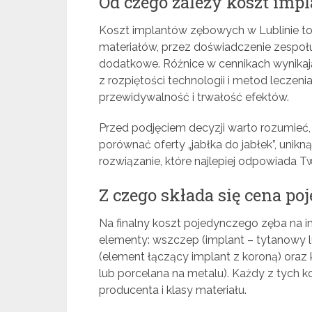
Od czego zależy koszt im
Koszt implantów zębowych w Lublinie to
materiałów, przez doświadczenie zespołu
dodatkowe. Różnice w cennikach wynikają
z rozpiętości technologii i metod leczenia
przewidywalność i trwałość efektów.
Przed podjęciem decyzji warto rozumieć, 
porównać oferty „jabłka do jabłek”, unik
rozwiązanie, które najlepiej odpowiada Two
Z czego składa się cena p
Na finalny koszt pojedynczego zęba na i
elementy: wszczep (implant – tytanowy l
(element łączący implant z koroną) oraz
lub porcelana na metalu). Każdy z tych
producenta i klasy materiału.