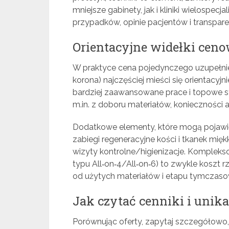
mniejsze gabinety, jak i kliniki wielospe
przypadków, opinie pacjentów i transpare
Orientacyjne widełki ceno
W praktyce cena pojedynczego uzupełnieni
korona) najczęściej mieści się orientacyj
bardziej zaawansowane prace i topowe 
m.in. z doboru materiałów, konieczności
Dodatkowe elementy, które mogą pojawić 
zabiegi regeneracyjne kości i tkanek mięk
wizyty kontrolne/higienizacje. Kompleks
typu All‑on‑4/All‑on‑6) to zwykle koszt r
od użytych materiałów i etapu tymczas
Jak czytać cenniki i unik
Porównując oferty, zapytaj szczegółowo, 