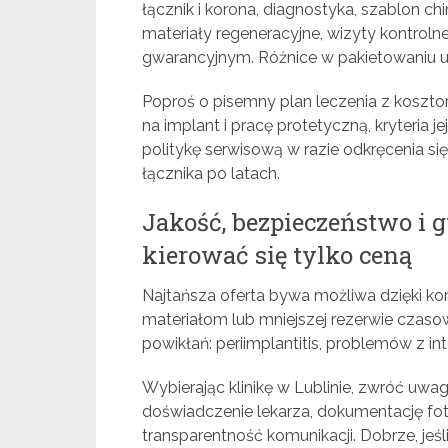
łącznik i korona, diagnostyka, szablon ch
materiały regeneracyjne, wizyty kontrol
gwarancyjnym. Różnice w pakietowaniu us
Poproś o pisemny plan leczenia z koszto
na implant i pracę protetyczną, kryteria j
politykę serwisową w razie odkręcenia si
łącznika po latach.
Jakość, bezpieczeństwo i 
kierować się tylko ceną
Najtańsza oferta bywa możliwa dzięki k
materiałom lub mniejszej rezerwie czasow
powikłań: periimplantitis, problemów z in
Wybierając klinikę w Lublinie, zwróć uwa
doświadczenie lekarza, dokumentację fot
transparentność komunikacji. Dobrze, jeśli