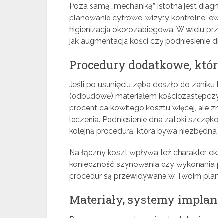
Poza samą „mechaniką” istotna jest diagn
planowanie cyfrowe, wizyty kontrolne, 
higienizacja okołozabiegowa. W wielu p
jak augmentacja kości czy podniesienie 
Procedury dodatkowe, które
Jeśli po usunięciu zęba doszło do zanik
(odbudowę) materiałem kościozastępczym
procent całkowitego kosztu więcej, ale 
leczenia. Podniesienie dna zatoki szczęko
kolejną procedurą, która bywa niezbędna
Na łączny koszt wpływa też charakter ek
konieczność szynowania czy wykonania p
procedur są przewidywane w Twoim planie 
Materiały, systemy implan