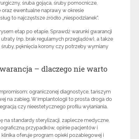
irurgiczny, śruba gojąca, śruby pomocnicze,
ne oraz ewentualne naprawy w okresie
ług to najczęstsze źródło „niespodzianek”.
rysem etap po etapie. Sprawdź warunki gwarancji
ej utraty (np. brak regularnych przeglądów), a także
ę śruby, pęknięcia korony czy potrzeby wymiany
gwarancja – dlaczego nie warto
ompromisom: ograniczonej diagnostyce, tańszym
ej na zabieg. W implantologii to prosta droga do
tegracją czy nieestetycznego profilu wyłaniania.
gę na standardy sterylizacji, zaplecze medyczne,
ograficzną przypadków, opinie pacjentów i
 klinika oferuje program opieki pozabiegowej i