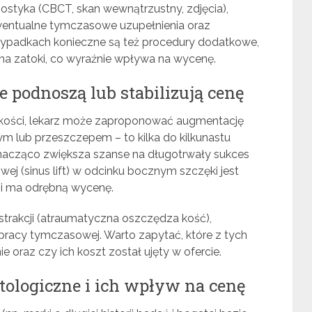
ostyka (CBCT, skan wewnątrzustny, zdjęcia),
ewentualne tymczasowe uzupełnienia oraz
rzypadkach konieczne są też procedury dodatkowe,
dna zatoki, co wyraźnie wpływa na wycenę.
 podnoszą lub stabilizują cenę
u kości, lekarz może zaproponować augmentację
 lub przeszczepem – to kilka do kilkunastu
znacząco zwiększa szanse na długotrwały sukces
wej (sinus lift) w odcinku bocznym szczęki jest
 i ma odrębną wycenę.
strakcji (atraumatyczna oszczędza kość),
racy tymczasowej. Warto zapytać, które z tych
oraz czy ich koszt został ujęty w ofercie.
tologiczne i ich wpływ na cenę