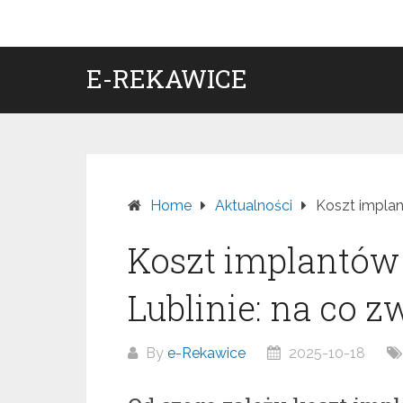
Skip
to
content
E-REKAWICE
Home
Aktualności
Koszt implan
Koszt implantó
Lublinie: na co 
By
e-Rekawice
2025-10-18