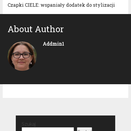
Czapki CIELE: wspaniały dodatek do stylizacji
About Author
Addmin1
Szukaj