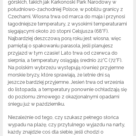
górskich, takich jak Karkonoski Park Narodowy w
południowo-zachodniej Polsce, w pobliżu granicy z
Czechami. Wiosna trwa od marca do maja i przynosi
łagodniejsze temperatury, z wysokimi temperaturami
sięgającymi około 20 stopni Celsjusza (68°F).
Najbardziej deszczową porą roku jest wiosna, więc
pamiętaj o spakowaniu parasola, jeśli planujesz
przyjazd w tym czasie! Lato trwa od czerwca do
sierpnia, a temperatury osiągają średnio 22°C (72°F).
Na polskim wybrzeżu występują również przyjemne
morskie bryzy, które sprawiają, że letnie dni są
jeszcze bardziej przyjemne. Jesień trwa od września
do listopada, a temperatury ponownie ochładzają się
do poziomu zimowego z okazjonalnymi opadami
śniegu już w październiku.
Niezależnie od tego, czy szukasz pełnego słońca
wypadu na plażę, czy przytulnego wyjazdu na narty,
każdy znajdzie coś dla siebie, jeśli chodzi o