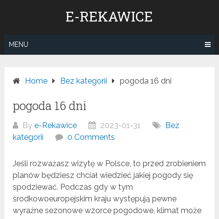
Skip
E-REKAWICE
to
content
MENU
Home
Bez kategorii
pogoda 16 dni
pogoda 16 dni
By
e-Rekawice
2023-01-31
Bez
kategorii
0 Comments
Jeśli rozważasz wizytę w Polsce, to przed zrobieniem
planów będziesz chciał wiedzieć jakiej pogody się
spodziewać. Podczas gdy w tym
środkowoeuropejskim kraju występują pewne
wyraźne sezonowe wzorce pogodowe, klimat może