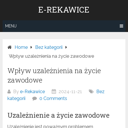
Skip
E-REKAWICE
to
content
MENU
Home
Bez kategorii
Wpływ uzależnienia na życie zawodowe
Wpływ uzależnienia na życie
zawodowe
By
e-Rekawice
2024-11-21
Bez
kategorii
0 Comments
Uzależnienie a życie zawodowe
Uzależnienie jest poważnym problemem